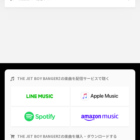
THE JET BOY BANGERZ
の楽曲を配信サービスで聴く
THE JET BOY BANGERZ
の楽曲を購入・ダウンロードする